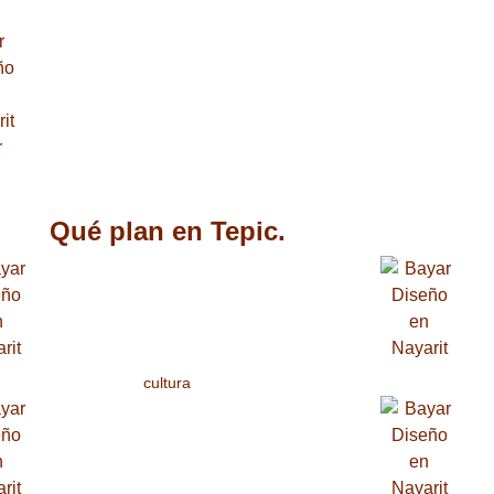
anderas, Nuevo Nayarit, Bucerías, Punta mita, Cruz de Huanacaxtle, Nayarit, Te
Qué plan en Tepic.
cultura