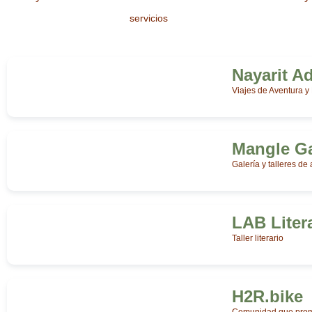
servicios
Nayarit A
Viajes de Aventura y
Mangle Ga
Galería y talleres de 
LAB Liter
Taller literario
H2R.bike