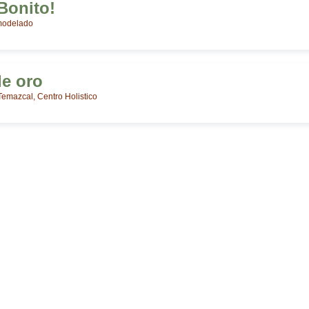
Bonito!
 modelado
e oro
Temazcal, Centro Holistico