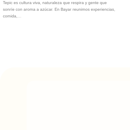
Tepic es cultura viva, naturaleza que respira y gente que
sonríe con aroma a azúcar. En Bayar reunimos experiencias,
comida,…
Bayar, Marketing, Brand
Bayar
Bahía de Banderas y Val