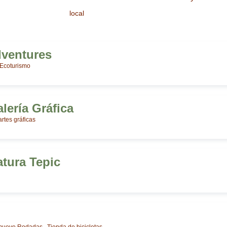
local
dventures
 Ecoturismo
lería Gráfica
artes gráficas
atura Tepic