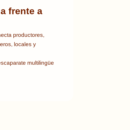
a frente a
necta productores,
ros, locales y
escaparate multilingüe