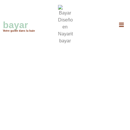
Puerto Vallarta, Bahía de Banderas, Nuevo Nayarit, Bucerías, Punta mita,
Cruz de Huanacaxtle, Nayarit, Tepic
bayar
repas
Votre guide dans la baie
No data was found