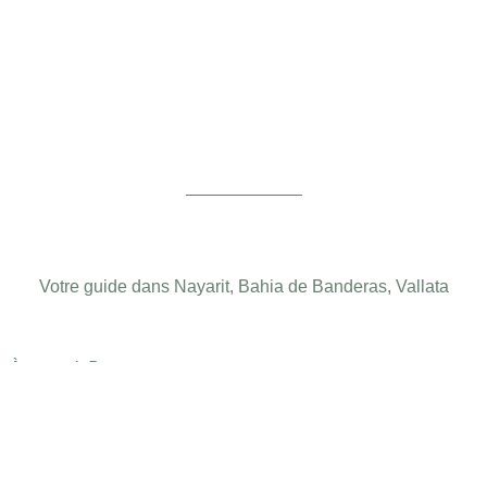
Votre guide dans Nayarit, Bahia de Banderas, Vallata
À propos de Bayar
Services de
conception
Termes et conditions
Avis de confidentialité
Région Bayar
Lectures
English
Français
Español